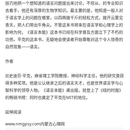
技巧地把一个想知道的语言问题提出来讨论，不但从、的专业知识
去着手，他还有深厚的生物学知识。最主要的是，他知道一般人对
于语言学上的问题在哪里，以四两拨千斤的轻松方式，拨开云雾见
青天，把人们带出牛角尖。不管这本书将来在语言学和心理学上的
影响为何，《语言本能》这本书已经在科学普及方面立下了不朽的
功劳。平克的这本书，无疑地会使读者开始尊敬对这个令人惊奇的
自然现象——语言。
作者
史迪芬·平克，麻省理工学院教授、神经科学主任，他的研究曾获
前
得多种奖项。他是公认继承之后的语言天才，也是世界语言学与心
智科学的领导人物。《语言本能》甫出版，就登上了《纽约时报》
的畅销书榜：同时也奠定了平克在MIT的地位。
延伸阅读
www.nmgpsy.com内蒙古心理网