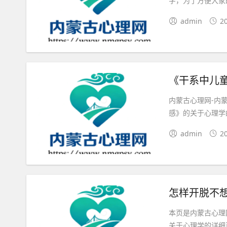
字，为了方便大家
admin
2
《干系中儿
内蒙古心理网-内
感》的关于心理学的
admin
2
怎样开脱不
本页是内蒙古心理
关于心理学的详细页