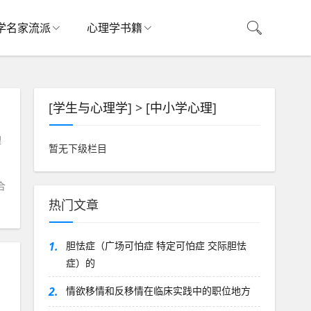
学名家流派
心理学书籍
[
学生与心理学
] > [
中小学心理
]
理
暂无下级栏目
合
热门文章
1.
胆怯症（广场可怕症 特定可怕症 交际胆怯
症）的
2.
情欲移情和反移情在临床实践中的职位地方