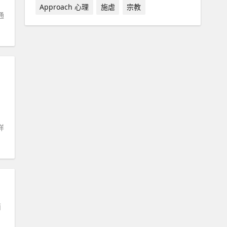
Approach 心理
施虐
宗教
通
样
面