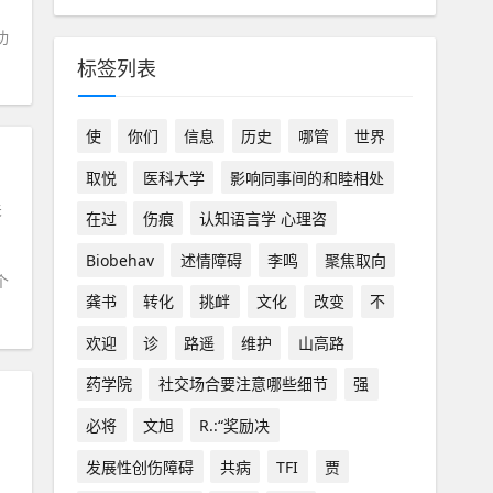
功
标签列表
使
你们
信息
历史
哪管
世界
取悦
医科大学
影响同事间的和睦相处
关
在过
伤痕
认知语言学 心理咨
Biobehav
述情障碍
李鸣
聚焦取向
个
龚书
转化
挑衅
文化
改变
不
欢迎
诊
路遥
维护
山高路
药学院
社交场合要注意哪些细节
强
必将
文旭
R.:“奖励决
发展性创伤障碍
共病
TFI
贾