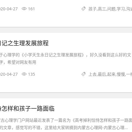
020-04-27
161
孩子,高三,问题,学习,沟
日记之生理发展旅程
于心理学的《小学天生永日记之生理发展旅程》，好久没看到这么好的文
字，希望对网友有用
020-04-27
135
上去,最后,起来,慢慢,一
恃怎样和孩子一路面临
蒙古心理学门户网站最近发表了一篇名为《高考掉利怙恃怎样和孩子一路
的文章，感觉写的不错，这里给大家转摘到内蒙古心理网-内蒙古心理...