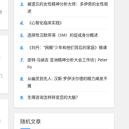
3.
被遗忘的女性精神分析大师：多伊奇的女性观
述
教
4.
《心智化临床实践》
5.
选择性沉默停滞（SM）的促成身分概述
6.
《刘丹：“网瘾”少年和他们背后的家庭》微课
后
7.
皮特·冯纳吉 亚洲精神分析大会工作坊| Peter
Fo
们
8.
从幽灵到先人: 汉斯·罗伊沃尔德的精力阐发不
雅
9.
生理咨询怎样转变您的大脑？
的
随机文章