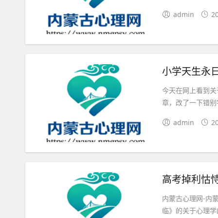
admin
2
小学天生永
今天在网上看到关
章，改了一下错别
admin
2
高考掉利怙
内蒙古心理网-内
临》的关于心理学