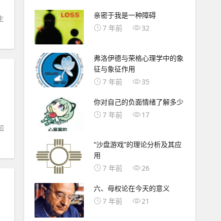
亲密于我是一种障碍
生
7 年前
32
弗洛伊德与荣格心理学中的象
征与象征作用
7 年前
35
你对自己的负面情绪了解多少
7 年前
17
知
“沙盘游戏”的理论分析及其应
用
7 年前
26
六、母权论在今天的意义
7 年前
21