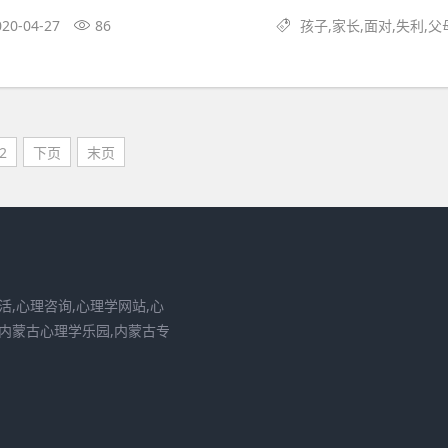
020-04-27
86
孩子,家长,面对,失利,父
2
下页
末页
活,心理咨询,心理学网站,心
,内蒙古心理学乐园,内蒙古专