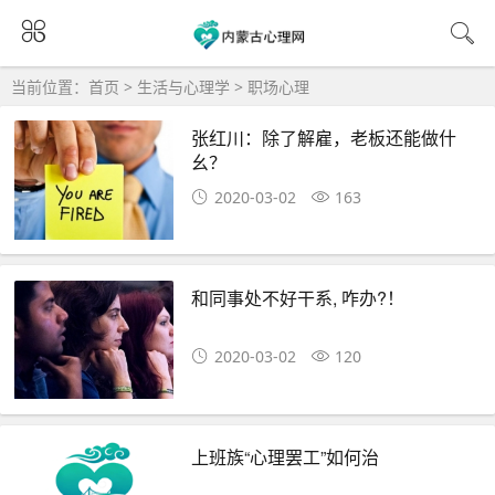
当前位置：
首页
>
生活与心理学
>
职场心理
张红川：除了解雇，老板还能做什
幺？
2020-03-02
163
和同事处不好干系, 咋办?！
2020-03-02
120
上班族“心理罢工”如何治