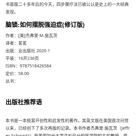
书首版二十多年后的今天，四步骤疗法已被公认是史上的一大经典
发现。
脑锁:如何摆脱强迫症(修订版)
作者：[美]杰弗里·M.施瓦茨
译者：茗茗
出版：业出版社 2020-1
平装：16开236页
ISBN：9787518426584
定价：58.00
丛书：
出版社推荐语
本书是一本极富开创性和启发性的著作。其英文版在美国首次问世
以来，已经创下了多次再版的记录。本书作者杰弗里·施瓦茨（Jeffr
ey Schwartz）是美国加州大学洛杉矶分校医学院知名的教授，曾