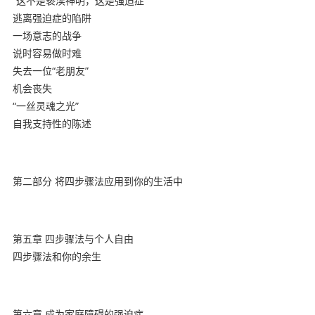
“这不是亵渎神明，这是强迫症”
逃离强迫症的陷阱
一场意志的战争
说时容易做时难
失去一位“老朋友”
机会丧失
“一丝灵魂之光”
自我支持性的陈述
第二部分 将四步骤法应用到你的生活中
第五章 四步骤法与个人自由
四步骤法和你的余生
第六章 成为家庭障碍的强迫症