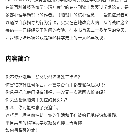
在近百种神经系统学与精神病学的专业刊物上发表过学术论文，是
多部心理学畅销书的作者。《脑锁》的核心理念——强迫症患者可
以通过自我指导的行为疗法，实实在在地改变大脑，从而战胜这个
疾病——已经经受了时间的考验。在本书首版二十多年后的今天，
四步骤疗法已被公认是神经科学史上的一大经典发现。
内容简介
你不停地洗手，却总觉得还没洗干净吗？
你害怕扔掉任何东西，不管是否有用都要储存起来吗？
你总是担心房门没有锁好，一次又一次返回去检查吗？
你无法驱逐脑海中失控的念头吗？
那么，你可能罹患了强迫症。
这将是一场空前浩劫，你的生活和正在被疯狂地侵蚀和摧残。
来自美国的精神病学家施瓦茨博士告诉你：
如何摆脱强迫症！