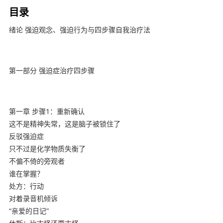
目录
绪论 强迫观念、强迫行为与四步骤自我治疗法
第一部分 强迫症治疗四步骤
第一章 步骤1：重新确认
这不是精神失常，这是脑子被锁住了
反驳强迫症
只不过是化学物质失衡了
不偏不倚的旁观者
谁在掌握？
处方：行动
对着录音机倾诉
“亲爱的日记”